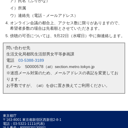
ア）氏名（ふりがな）
イ）所属
ウ）連絡先（電話・メールアドレス）
オンライン会議の都合上、アクセス数に限りがありますので、
希望者多数の場合は先着順とさせていただきます。
傍聴の可否については、9月22日（水曜日）中に御連絡します。
問い合わせ先
生活文化局都民生活部男女平等参画課
電話
03-5388-3189
Eメール S0000578（at）section.metro.tokyo.jp
※迷惑メール対策のため、メールアドレスの表記を変更してお
ります。
お手数ですが、（at）を@に置き換えてご利用ください。
東京都庁
〒163-8001 東京都新宿区西新宿2-8-1
電話：03-5321-1111(代表)
法人番号：8000020130001