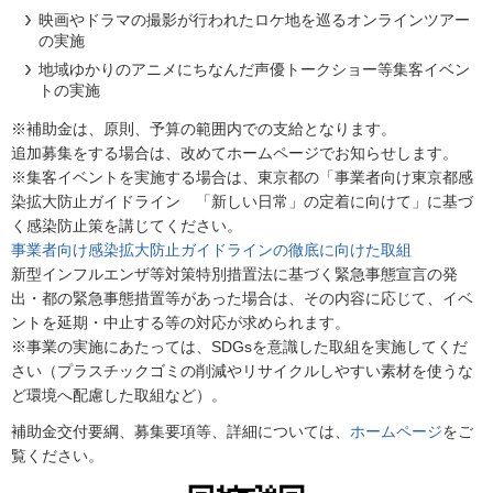
映画やドラマの撮影が行われたロケ地を巡るオンラインツアー
の実施
地域ゆかりのアニメにちなんだ声優トークショー等集客イベン
トの実施
※補助金は、原則、予算の範囲内での支給となります。
追加募集をする場合は、改めてホームページでお知らせします。
※集客イベントを実施する場合は、東京都の「事業者向け東京都感
染拡大防止ガイドライン 「新しい日常」の定着に向けて」に基づ
く感染防止策を講じてください。
事業者向け感染拡大防止ガイドラインの徹底に向けた取組
新型インフルエンザ等対策特別措置法に基づく緊急事態宣言の発
出・都の緊急事態措置等があった場合は、その内容に応じて、イベ
ントを延期・中止する等の対応が求められます。
※事業の実施にあたっては、SDGsを意識した取組を実施してくだ
さい（プラスチックゴミの削減やリサイクルしやすい素材を使うな
ど環境へ配慮した取組など）。
補助金交付要綱、募集要項等、詳細については、
ホームページ
をご
覧ください。