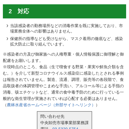
2 対応
当該感染者の勤務場所などの消毒作業を既に実施しており、市
場業務全体への影響はありません。
保健所の指導なども受けながら、マスク着用の徹底など、感染
拡大防止に取り組んでいます。
※感染者の方及び御家族への人権尊重・個人情報保護に御理解と御
配慮をお願いします。
※現時点のところ、食品（生で喫食する野菜・果実や鮮魚介類を含
む。）を介して新型コロナウイルス感染症に感染したとされる事例
は報告されていません。製造、流通、調理、販売等の各段階で、食
品取扱者の体調管理やこまめな手洗い、アルコール等による手指の
消毒、咳エチケットなど、通常の食中毒予防のために行っている一
般的な衛生管理が実施されていれば心配する必要はありません。
（
農林水産省ホームページ（外部サイトへリンク）
）
問い合わせ先
中央卸売市場事業部業務課