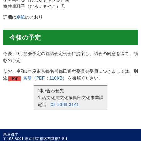
室井摩耶子（むろいまやこ）氏
詳細は
別紙
のとおり
今後の予定
今後、9月開会予定の都議会定例会に提案し、議会の同意を得て、顕
彰の予定
なお、令和3年度東京都名誉都民選考委員会委員につきましては、別
添
名簿（PDF：116KB）
を御覧ください。
問い合わせ先
生活文化局文化振興部文化事業課
電話
03-5388-3141
東京都庁
〒163-8001 東京都新宿区西新宿2-8-1