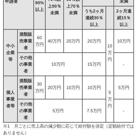
申請者
未満
90%
上90％
上70％
以上
うち2ヶ月
2ヶ月連
未満
未満
連続30％
続15％
以上
以上
酒類販
60
売事業
40万円
20万円
20万円
10万円
万円
中小
10
者
企業
万
その他
等
円
の事業
10万円
15万円
-
者
酒類販
30
売事業
20万円
10万円
10万円
5万円
万円
個人
5
者
事業
万
その他
者等
円
の事業
5万円
7.5万円
-
者
※1 月ごとに売上高の減少額に応じて給付額を決定（定額給付では
ありません）