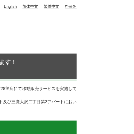
English
简体中文
繁體中文
한국어
ます！
市28箇所にて移動販売サービスを実施して
ト及び三鷹大沢二丁目第2アパートにおい