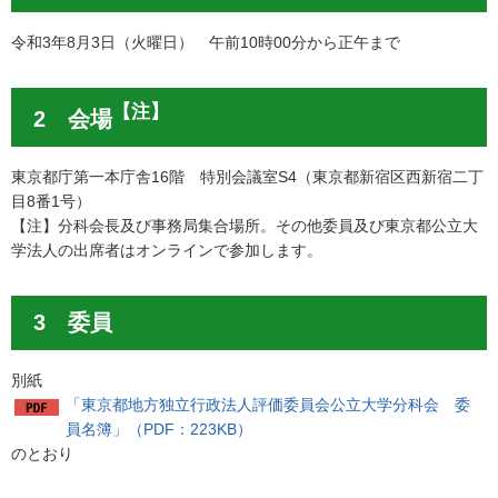
令和3年8月3日（火曜日） 午前10時00分から正午まで
【注】
2 会場
東京都庁第一本庁舎16階 特別会議室S4（東京都新宿区西新宿二丁
目8番1号）
【注】分科会長及び事務局集合場所。その他委員及び東京都公立大
学法人の出席者はオンラインで参加します。
3 委員
別紙
「東京都地方独立行政法人評価委員会公立大学分科会 委
員名簿」（PDF：223KB）
のとおり