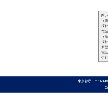
問い
（患
福祉
電
（新
福祉
新型
電
受付
東京都庁
〒163-
Co