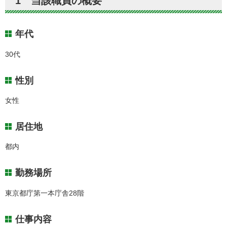
1 当該職員の概要
年代
30代
性別
女性
居住地
都内
勤務場所
東京都庁第一本庁舎28階
仕事内容