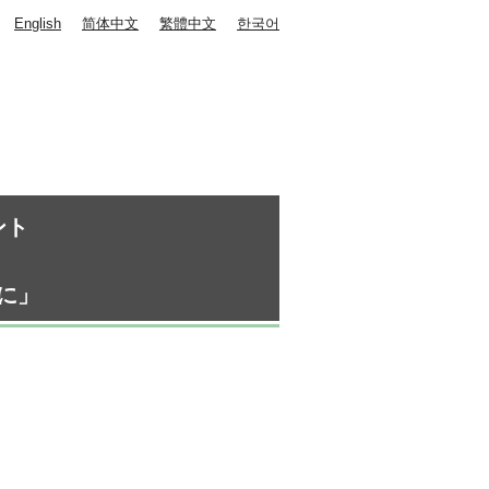
English
简体中文
繁體中文
한국어
ント
に」