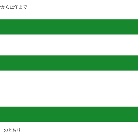
0分から正午まで
）
のとおり