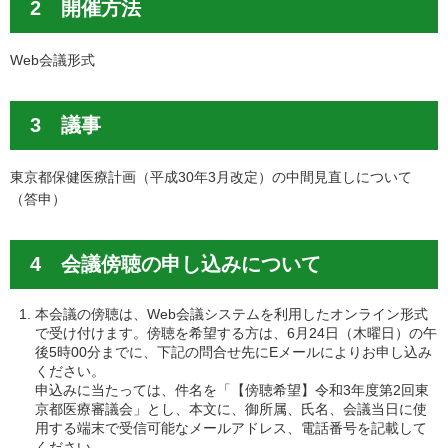
2 開催方法
Web会議形式
3 議事
東京都保健医療計画（平成30年3月改定）の中間見直しについて
（答申）
4 会議傍聴の申し込みについて
本会議の傍聴は、Web会議システムを利用したオンライン形式
で受け付けます。傍聴を希望する方は、6月24日（木曜日）の午
後5時00分までに、下記の問合せ先にEメールによりお申し込み
ください。
申込みに当たっては、件名を「【傍聴希望】令和3年度第2回東
京都医療審議会」とし、本文に、御所属、氏名、会議当日に使
用する端末で受信可能なメールアドレス、電話番号を記載して
ください。