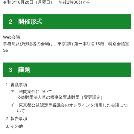
令和3年6月28日（月曜日） 午後2時30分から
2 開催形式
Web会議
事務局及び傍聴者の会場は、東京都庁第一本庁舎16階 特別会議室
S6
3 議題
審議事項
ア 諮問案件について
公益財団法人草の根事業育成財団［変更認定］
イ 東京都公益認定等審議会のオンラインを活用した会議につ
いて
報告事項
その他