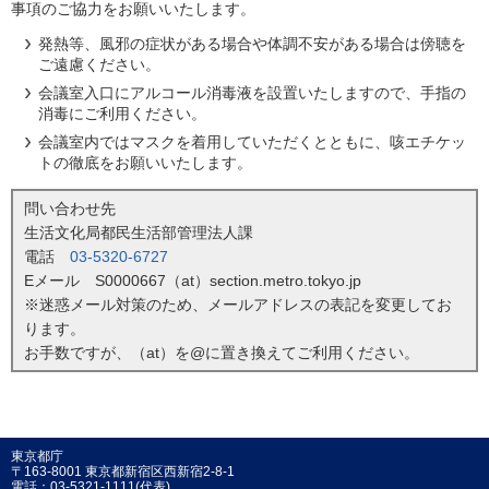
事項のご協力をお願いいたします。
発熱等、風邪の症状がある場合や体調不安がある場合は傍聴を
ご遠慮ください。
会議室入口にアルコール消毒液を設置いたしますので、手指の
消毒にご利用ください。
会議室内ではマスクを着用していただくとともに、咳エチケッ
トの徹底をお願いいたします。
問い合わせ先
生活文化局都民生活部管理法人課
電話
03-5320-6727
Eメール S0000667（at）section.metro.tokyo.jp
※迷惑メール対策のため、メールアドレスの表記を変更してお
ります。
お手数ですが、（at）を@に置き換えてご利用ください。
東京都庁
〒163-8001 東京都新宿区西新宿2-8-1
電話：03-5321-1111(代表)