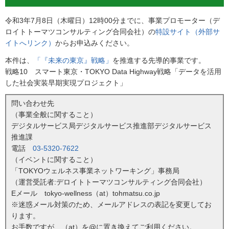
令和3年7月8日（木曜日）12時00分までに、事業プロモーター（デ
ロイトトーマツコンサルティング合同会社）の
特設サイト（外部サ
イトへリンク）
からお申込みください。
本件は、
「『未来の東京』戦略」
を推進する先導的事業です。
戦略10 スマート東京・TOKYO Data Highway戦略「データを活用
した社会実装早期実現プロジェクト」
問い合わせ先
（事業全般に関すること）
デジタルサービス局デジタルサービス推進部デジタルサービス
推進課
電話
03-5320-7622
（イベントに関すること）
「TOKYOウェルネス事業ネットワーキング」事務局
（運営受託者:デロイトトーマツコンサルティング合同会社）
Eメール tokyo-wellness（at）tohmatsu.co.jp
※迷惑メール対策のため、メールアドレスの表記を変更してお
ります。
お手数ですが、（at）を@に置き換えてご利用ください。