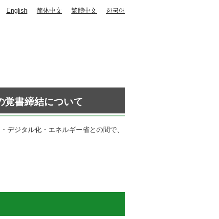
English
简体中文
繁體中文
한국어
の覚書締結について
ン・デジタル化・エネルギー省との間で、