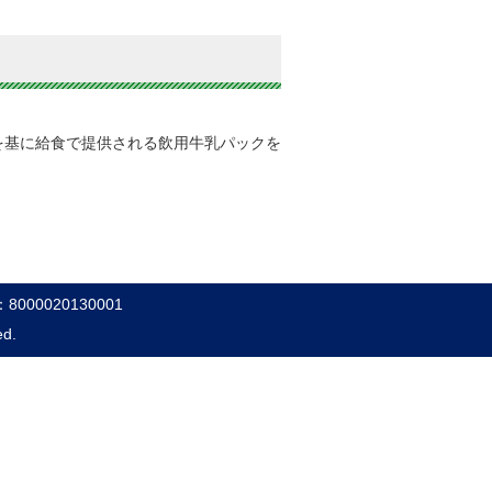
を基に給食で提供される飲用牛乳パックを
000020130001
ed.