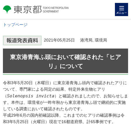
メニュー
東京都 TOKYO METROPOLITAN
GOVERNMENT
トップページ
2021年05月25日 港湾局, 環境局
東京港青海ふ頭において確認された「ヒア
リ」について
令和3年5月20日（木曜日）に東京港青海ふ頭内で確認されたアリに
ついて、専門家による同定の結果、特定外来生物ヒアリ
Solenopsis invicta
（
）と確認されましたので、お知らせしま
す。本件は、環境省が一昨年秋から東京港青海ふ頭で継続的に実施
している調査において確認されたものです。
平成29年6月の国内初確認以降、これまでのヒアリの確認事例は令
和3年5月25日（火曜日）現在で16都道府県、計65事例です。