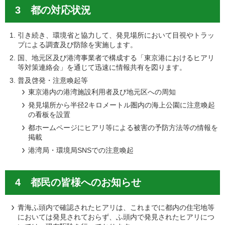
3 都の対応状況
引き続き、環境省と協力して、発見場所において目視やトラッ
プによる調査及び防除を実施します。
国、地元区及び港湾事業者で構成する「東京港におけるヒアリ
等対策連絡会」を通じて迅速に情報共有を図ります。
普及啓発・注意喚起等
東京港内の港湾施設利用者及び地元区への周知
発見場所から半径2キロメートル圏内の海上公園に注意喚起
の看板を設置
都ホームページにヒアリ等による被害の予防方法等の情報を
掲載
港湾局・環境局SNSでの注意喚起
4 都民の皆様へのお知らせ
青海ふ頭内で確認されたヒアリは、これまでに都内の住宅地等
においては発見されておらず、ふ頭内で発見されたヒアリにつ