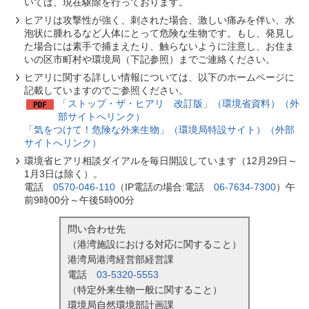
いては、現在駆除を行っております。
ヒアリは攻撃性が強く、刺された場合、激しい痛みを伴い、水
泡状に腫れるなど人体にとって危険な生物です。もし、発見し
た場合には素手で捕まえたり、触らないように注意し、お住ま
いの区市町村や環境局（下記参照）までご連絡ください。
ヒアリに関する詳しい情報については、以下のホームページに
記載していますのでご参照ください。
「ストップ・ザ・ヒアリ 改訂版」（環境省資料）（外
部サイトへリンク）
「気をつけて！危険な外来生物」（環境局特設サイト）（外部
サイトへリンク）
環境省ヒアリ相談ダイアルを毎日開設しています（12月29日～
1月3日は除く）。
電話
0570-046-110
（IP電話の場合:電話
06-7634-7300
）午
前9時00分～午後5時00分
問い合わせ先
（港湾施設における対応に関すること）
港湾局港湾経営部経営課
電話
03-5320-5553
（特定外来生物一般に関すること）
環境局自然環境部計画課