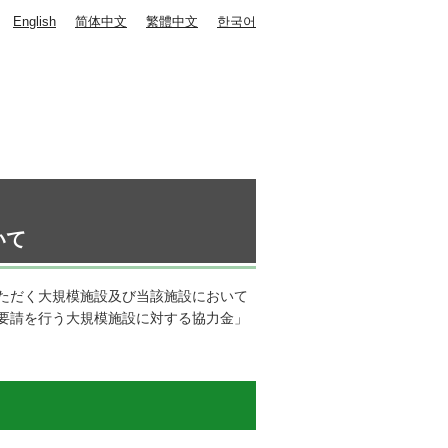
English
简体中文
繁體中文
한국어
いて
ただく大規模施設及び当該施設において
要請を行う大規模施設に対する協力金」