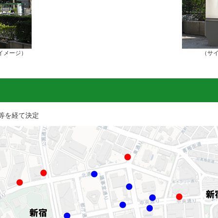
イメージ）
（サ
等を経て決定