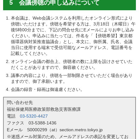
5 会議傍聴の申し込みについて
本会議は、Web会議システムを利用したオンライン形式により
傍聴いただけます。傍聴を希望する方は、3月18日（木曜日）午
後5時00分までに、下記の問合せ先にEメールによりお申し込み
ください。申込みに当たっては、件名を「【傍聴希望】東京都
循環器病対策推進協議会」とし、本文に、御所属、氏名、会議
当日に使用する端末で受信可能なメールアドレス、電話番号を
記載してください。
オンライン会議の都合上、傍聴者の数に上限を設けさせていた
だくことがありますので、御容赦ください。
議事の内容により、傍聴を一部制限させていただく場合があり
ますので、御了承願います。
会議の録音・録画は御遠慮ください。
問い合わせ先
福祉保健局医療政策部救急災害医療課
電話
03-5320-4427
ファクス 03-5388-1436
Eメール S0000299（at）section.metro.tokyo.jp
※迷惑メール対策のため、メールアドレスの表記を変更してお