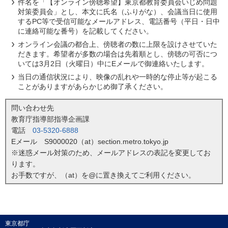
件名を「【オンライン傍聴希望】東京都教育委員会いじめ問題
対策委員会」とし、本文に氏名（ふりがな）、会議当日に使用
するPC等で受信可能なメールアドレス、電話番号（平日・日中
に連絡可能な番号）を記載してください。
オンライン会議の都合上、傍聴者の数に上限を設けさせていた
だきます。希望者が多数の場合は先着順とし、傍聴の可否につ
いては3月2日（火曜日）中にEメールで御連絡いたします。
当日の通信状況により、映像の乱れや一時的な停止等が起こる
ことがありますがあらかじめ御了承ください。
問い合わせ先
教育庁指導部指導企画課
電話
03-5320-6888
Eメール S9000020（at）section.metro.tokyo.jp
※迷惑メール対策のため、メールアドレスの表記を変更してお
ります。
お手数ですが、（at）を@に置き換えてご利用ください。
東京都庁