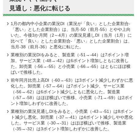
見通し：悪化に転じる
1月の都内中小企業の業況DI（業況が「良い」とした企業割合-
「悪い」とした企業割合）は、当月-50（前月-55）とやや上向
いた。今後3か月間（2～4月）の業況見通しDI（当月（1月）に
比べて「良い」とした企業割合-「悪い」とした企業割合）は、
当月-38（前月-36）と悪化に転じた。
業種別の業況DIをみると、製造業（-51→-44）は7ポイント増
加、サービス業（-48→-42）は6ポイント増加しともに改善し
た。卸売業（-56→-55）と小売業（-66→-65）はともにほぼ横
ばいで推移した。
前年同月比売上高DI（-60→-63）は3ポイント減少しわずかに悪
化した。卸売業（-57→-64）は7ポイント減少、サービス業
（-56→-62）は6ポイント減少しともに悪化した。製造業
（-57→-58）はほぼ横ばいで推移、小売業（-71→-69）は2ポイ
ント増加しわずかに改善した。
業種別の業況見通しDIをみると、小売業（-43→-51）は8ポイン
ト減少し悪化、卸売業（-37→-41）は4ポイント減少しやや悪化
した。サービス業（-30→-31）はほぼ横ばいで推移、製造業
（-35→-32）は3ポイント増加しわずかに改善した。