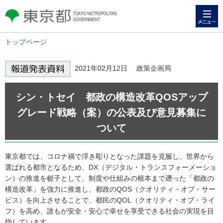
メニュー
東京都 TOKYO METROPOLITAN
GOVERNMENT
トップページ
2021年02月12日 政策企画局
シン・トセイ 都政の構造改革QOSアップ
グレード戦略（案）の公表及び意見募集に
ついて
東京都では、コロナ禍で浮き彫りとなった課題を克服し、世界から
選ばれる都市となるため、DX（デジタル・トランスフォーメーショ
ン）の推進を梃子として、制度や仕組みの根本まで遡った「都政の
構造改革」を強力に推進し、都政のQOS（クオリティ・オブ・サー
ビス）を向上させることで、都民のQOL（クオリティ・オブ・ライ
フ）を高め、誰もが安全・安心で幸せを享受できる社会の実現を目
指しています。