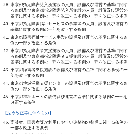
東京都指定障害児入所施設の人員、設備及び運営の基準に関す
る条例及び東京都指定障害児入所施設の人員、設備及び運営の
基準に関する条例の一部を改正する条例の一部を改正する条例
東京都指定障害福祉サービスの事業等の人員、設備及び運営の
基準に関する条例の一部を改正する条例
東京都障害福祉サービス事業の設備及び運営の基準に関する条
例の一部を改正する条例
東京都指定障害者支援施設の人員、設備及び運営の基準に関す
る条例及び東京都指定障害者支援施設の人員、設備及び運営の
基準に関する条例の一部を改正する条例の一部を改正する条例
東京都障害者支援施設の設備及び運営の基準に関する条例の一
部を改正する条例
東京都地域活動支援センターの設備及び運営の基準に関する条
例の一部を改正する条例
東京都福祉ホームの設備及び運営の基準に関する条例の一部を
改正する条例
【法令改正等に伴うもの】
高齢者、障害者等が利用しやすい建築物の整備に関する条例の
一部を改正する条例