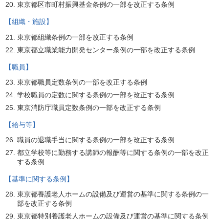
東京都区市町村振興基金条例の一部を改正する条例
【組織・施設】
東京都組織条例の一部を改正する条例
東京都立職業能力開発センター条例の一部を改正する条例
【職員】
東京都職員定数条例の一部を改正する条例
学校職員の定数に関する条例の一部を改正する条例
東京消防庁職員定数条例の一部を改正する条例
【給与等】
職員の退職手当に関する条例の一部を改正する条例
都立学校等に勤務する講師の報酬等に関する条例の一部を改正
する条例
【基準に関する条例】
東京都養護老人ホームの設備及び運営の基準に関する条例の一
部を改正する条例
東京都特別養護老人ホームの設備及び運営の基準に関する条例