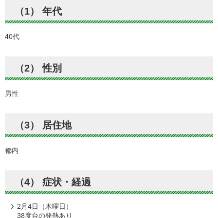
（1） 年代
40代
（2） 性別
男性
（3） 居住地
都内
（4） 症状・経過
2月4日（木曜日）
38度台の発熱あり