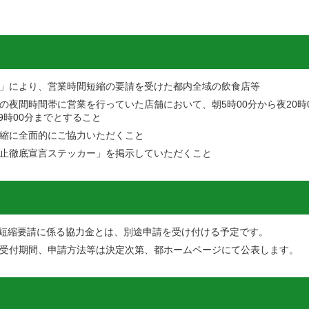
」により、営業時間短縮の要請を受けた都内全域の飲食店等
までの夜間時間帯に営業を行っていた店舗において、朝5時00分から夜20
9時00分までとすること
縮に全面的にご協力いただくこと
止徹底宣言ステッカー」を掲示していただくこと
時間短縮要請に係る協力金とは、別途申請を受け付ける予定です。
受付期間、申請方法等は決定次第、都ホームページにて公表します。