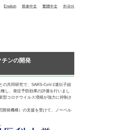
English
简体中文
繁體中文
한국어
クチンの開発
同研究で、SARS-CoV-2遺伝子組
接種し、発症予防効果の評価を行いまし
新型コロナウイルス増殖が強力に抑制さ
究開発機構）の支援を受けて、ノーベル