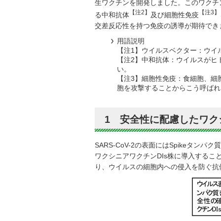
生ワクチンを開発しました。このワクチ
【注2】
【注3】
る中和抗体
及び細胞性免疫
交差反応性を持つ免疫の誘導が期待でき
用語説明
【注1】ウイルスベクター：ウイ
【注2】中和抗体：ウイルスがヒ
い。
【注3】細胞性免疫：食細胞、細
胞を攻撃することからこう呼ばれ
1 安全性に配慮したワ
SARS-CoV-2の表面にはSpike
ワクシニアワクチンDIs株に導入すること
り、ウイルスの細胞内への侵入を防ぐ抗