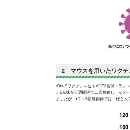
2 マウスを用いたワクチ
rDIs-SワクチンをヒトACE2発現トラ
えDIs株を三週間隔で二回接種し、その一
ましたが、rDIs-S接種個体では、ほと