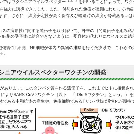
ンではワクシニアウイルスベクター
を用いることによって、ワクチン
を強力に誘導できました。また、付与された免疫が長期にわたって持続
ます。さらに、温度安定性が高く保存及び輸送時の温度が冷蔵あるいは
ルスの病原性に関する遺伝子を取り除いて、外来の目的遺伝子を組み込
ト細胞の受容体に結合できないように、受容体の代わりにウイルスに結
胞傷害性T細胞、NK細胞が体内の異物の排除を行う免疫系で、これらの
る。
クシニアウイルスベクターワクチンの開発
タンパク質があります。このタンパク質を作る遺伝子を、これまでヒトに接種
によりSARS-CoV-2ワクチン（以下、「rDIs-Sワクチン」という
体である中和抗体の産生や、免疫細胞であるTリンパ球の活性化が期待