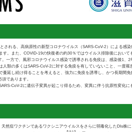
される、高病原性の新型コロナウイルス（SARS-CoV-2）による感染症（
す。また、COVID-19の快復者の約30％ではウイルス排除後において
ます。一方で、風邪コロナウイルス感染で誘導される免疫は、感染後1、
人類の多くはSARS-CoV-2に対する免疫を有していないこと、一度
蔓延し続け得ることを考えると、強力に免疫を誘導し、かつ長期間免疫を
が必須であります。
ARS-CoV-2に遺伝子変異が起こり得るため、変異に伴う抗原性変化
て、天然痘ワクチンであるワクシニアウイルスをさらに弱毒化したDIs株に、S
【注1】