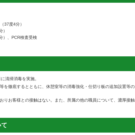
（37度4分）
分）
5分）、PCR検査受検
日に清掃消毒を実施。
等を徹底するとともに、休憩室等の消毒強化・仕切り板の追加設置等の
おりお客様との接触はない。また、所属の他の職員について、濃厚接触
いて