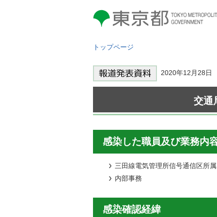
東京都 TOKYO METROPOLITAN
GOVERNMENT
トップページ
2020年12月2
交通
感染した職員及び業務内
三田線電気管理所信号通信区所属
内部事務
感染確認経緯