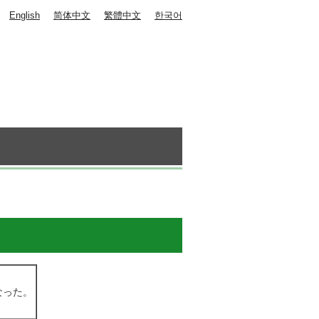
English
简体中文
繁體中文
한국어
なった。