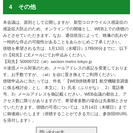
4 その他
本会議は、原則として公開しますが、新型コロナウイルス感染症の
感染拡大防止のため、オンラインでの開催とし、WEB上での傍聴の
みとさせていただきます。なお、通信状況によって、映像の乱れや
一時的な停止の可能性があることをあらかじめご了承ください。
傍聴を希望される方は、1月13日（水曜日）17時00分までに、以下
の【宛先】にEメールにてお申込みください。
【宛先】S0000722（at）section.metro.tokyo.jp
※迷惑メール対策のため、メールアドレスの表記を変更しておりま
す。お手数ですが、（at）を@に置き換えてご利用ください。
傍聴申込みに当たっては、件名「【WEB傍聴希望】航空機騒音調査
に係る検討会」とし、本文に、1）氏名（ふりがな）、2）電話番
号、3）メールアドレスを御記載ください。WEB会議の都合上、ア
クセス数に限りがありますので、希望者多数の場合は先着順とさせ
ていただきます。傍聴の可否については、1月14日（木曜日）まで
に御連絡いたします（傍聴することができる方には、参加招待URL
を添付します）。
問い合わせ先