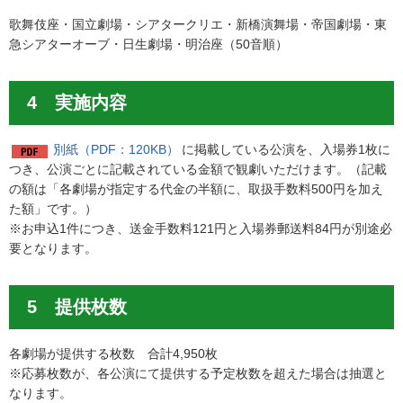
歌舞伎座・国立劇場・シアタークリエ・新橋演舞場・帝国劇場・東
急シアターオーブ・日生劇場・明治座（50音順）
4 実施内容
別紙（PDF：120KB）
に掲載している公演を、入場券1枚に
つき、公演ごとに記載されている金額で観劇いただけます。（記載
の額は「各劇場が指定する代金の半額に、取扱手数料500円を加え
た額」です。）
※お申込1件につき、送金手数料121円と入場券郵送料84円が別途必
要となります。
5 提供枚数
各劇場が提供する枚数 合計4,950枚
※応募枚数が、各公演にて提供する予定枚数を超えた場合は抽選と
なります。