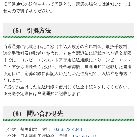
※当選通知の送付をもって当選とし、落選の場合には通知いたしま
せんので御了承ください。
（5） 引換方法
当選通知に記載された金額（申込人数分の座席料金、取扱手数料、
送金手数料及び郵送料を含む。）を当選通知に記載された送金期限
までに、コンビニエンスストア専用払込用紙によりコンビニエンス
ストアから御送金ください。送金確認後、当選通知に記載した発送
予定日に、応募の際に御記入いただいた住所宛て、入場券を郵送い
たします。
※必ずお届けした払込用紙を使用して送金手続きをしてください。
※発送予定期日は当選通知に記載します。
（6） 問い合わせ先
（公財）都民劇場 電話
03-3572-4343
（公社）日本演劇興行協会 電話
03-3561-3977