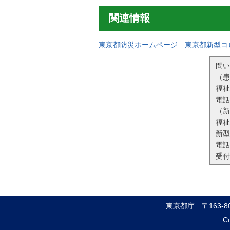
関連情報
東京都防災ホームページ 東京都新型コ
問い
（患
福祉
電
（新
福祉
新型
電
受付
東京都庁
〒163-
Co