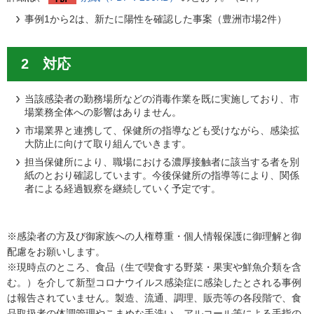
事例1から2は、新たに陽性を確認した事案（豊洲市場2件）
2 対応
当該感染者の勤務場所などの消毒作業を既に実施しており、市
場業務全体への影響はありません。
市場業界と連携して、保健所の指導なども受けながら、感染拡
大防止に向けて取り組んでいきます。
担当保健所により、職場における濃厚接触者に該当する者を別
紙のとおり確認しています。今後保健所の指導等により、関係
者による経過観察を継続していく予定です。
※感染者の方及び御家族への人権尊重・個人情報保護に御理解と御
配慮をお願いします。
※現時点のところ、食品（生で喫食する野菜・果実や鮮魚介類を含
む。）を介して新型コロナウイルス感染症に感染したとされる事例
は報告されていません。製造、流通、調理、販売等の各段階で、食
品取扱者の体調管理やこまめな手洗い、アルコール等による手指の