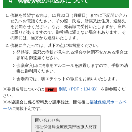
4 会議傍聴の申込みについて
傍聴を希望する方は、11月30日（月曜日）までに下記問い合わ
せ先へお電話ください。その際、氏名、所属又は住所、連絡先
をお知らせください。なお、先着順で受付いたしますが、座席
に限りがありますので、御希望に添えない場合もあります。そ
の際には、当方から連絡いたします。
傍聴に当たっては、以下の点に御留意ください。
発熱等、風邪の症状が見られる場合や体調不安がある場合は
参加を御遠慮ください。
会議室入口に消毒用アルコールを設置しますので、手指の消
毒に御利用ください。
会場内では、咳エチケットの徹底をお願いいたします。
※委員名簿については
別紙（PDF：134KB）
を御参照くだ
さい。
※本協議会に係る資料及び議事録は、開催後に
福祉保健局ホームペ
ージ
に掲載予定です。
問い合わせ先
福祉保健局医療政策部医療人材課