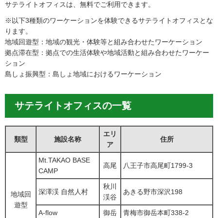
サテライトオフィスは、無料でご利用できます。
※以下3種類のワーケーションを体験できるサテライトオフィスとな
ります。
地域回遊型：地域の観光・体験等と組み合わせたワーケーション
拠点滞在型：拠点での生活体験や地域活動と組み合わせたワーケー
ション
島しょ振興型：島しょ地域におけるワーケーション
サテライトオフィスの一覧
エリ
類型
施設名称
住所
ア
Mt.TAKAO BASE
高尾
八王子市高尾町1799-3
CAMP
秋川
深澤渓 自然人村
あきる野市深沢198
地域回
渓谷
遊型
A-flow
御岳
青梅市御岳本町338-2