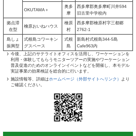
奥多
西多摩郡奥多摩町川井594
OKUTAMA＋
摩
旧古里中学校内
拠点滞
檜原
西多摩郡檜原村字三都郷
檜原おいねハウス
在型
村
2762-1
島しょ
式根島コワーキン
式根
新島村式根島344‐5島
振興型
グスペース
島
Cafe963内
今後、上記のサテライトオフィスを活用し、ワーケーションを
利用・体験してもらうモニターツアーの実施やワーケーション
普及促進のためのオンラインイベントなどを開催し、本モデル
実証事業の効果検証を総合的に行います。
施設情報等、詳細は
ホームページ（外部サイトへリンク）
より
ご確認ください。