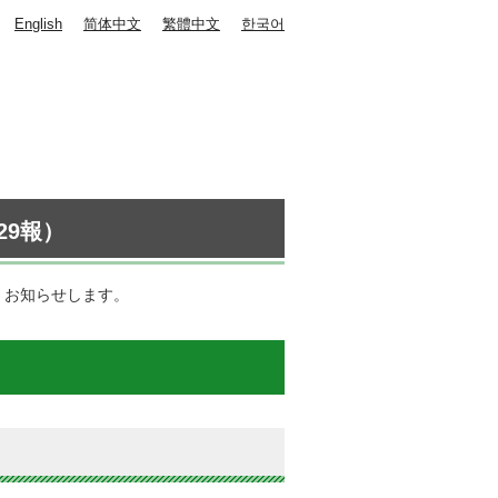
English
简体中文
繁體中文
한국어
29報）
、お知らせします。