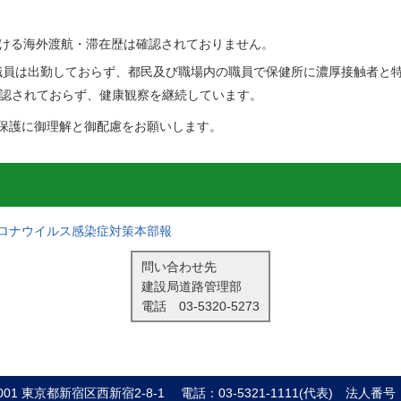
おける海外渡航・滞在歴は確認されておりません。
記職員は出勤しておらず、都民及び職場内の職員で保健所に濃厚接触者と
認されておらず、健康観察を継続しています。
保護に御理解と御配慮をお願いします。
ロナウイルス感染症対策本部報
問い合わせ先
建設局道路管理部
電話
03-5320-5273
8001 東京都新宿区西新宿2-8-1
電話：03-5321-1111(代表)
法人番号：8