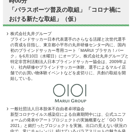
時00分
「パラスポーツ普及の取組」「コロナ禍に
おける新たな取組」（仮）
株式会社丸井グループ
ブラインドサッカー日本代表選手のさらなる活躍と次世代選手
の育成を目指し、東京都小平市の丸井研修センター内に、国内
初のブラインドサッカー専用コート「MARUI ブラサカ！パー
ク」を6月10日（水曜日）にオープン。株式会社丸井グループと
特定非営利活動法人日本ブラインドサッカー協会は、2009年よ
り、社内研修やブラインドサッカー体験、選手によるマルイ店
舗でのお買い物体験イベントなどを皮切りに、共創の取組を開
始している。
一般社団法人日本肢体不自由者卓球協会
新型コロナウイルス感染症による自粛期間中には、公式ユニフ
ォームの発表やアートプロジェクトの実施概要など「GO TO
2021」と銘打ったプロジェクトを実施。出口の見えない状況の
中で、常にチャレンジし続けているパラアスリートの魅力を発