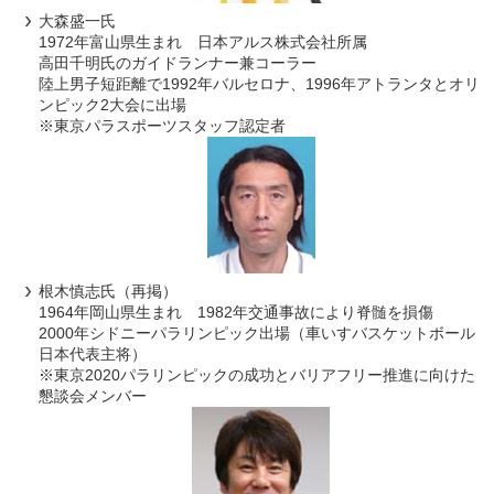
大森盛一氏
1972年富山県生まれ 日本アルス株式会社所属
高田千明氏のガイドランナー兼コーラー
陸上男子短距離で1992年バルセロナ、1996年アトランタとオリ
ンピック2大会に出場
※東京パラスポーツスタッフ認定者
根木慎志氏（再掲）
1964年岡山県生まれ 1982年交通事故により脊髄を損傷
2000年シドニーパラリンピック出場（車いすバスケットボール
日本代表主将）
※東京2020パラリンピックの成功とバリアフリー推進に向けた
懇談会メンバー