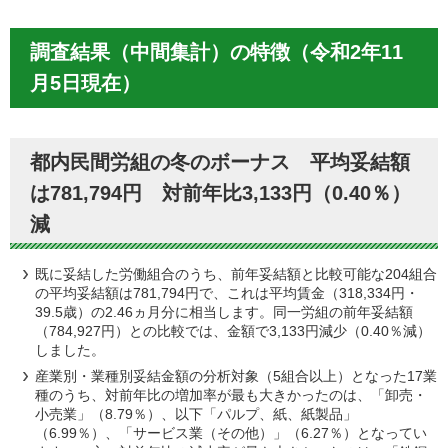
調査結果（中間集計）の特徴（令和2年11
月5日現在）
都内民間労組の冬のボーナス 平均妥結額
は781,794円 対前年比3,133円（0.40％）
減
既に妥結した労働組合のうち、前年妥結額と比較可能な204組合
の平均妥結額は781,794円で、これは平均賃金（318,334円・
39.5歳）の2.46ヵ月分に相当します。同一労組の前年妥結額
（784,927円）との比較では、金額で3,133円減少（0.40％減）
しました。
産業別・業種別妥結金額の分析対象（5組合以上）となった17業
種のうち、対前年比の増加率が最も大きかったのは、「卸売・
小売業」（8.79％）、以下「パルプ、紙、紙製品」
（6.99％）、「サービス業（その他）」（6.27％）となってい