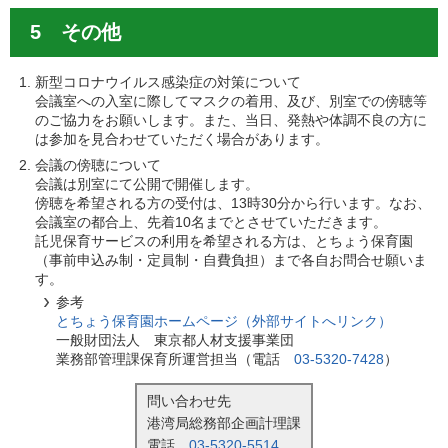
5 その他
新型コロナウイルス感染症の対策について
会議室への入室に際してマスクの着用、及び、別室での傍聴等
のご協力をお願いします。また、当日、発熱や体調不良の方に
は参加を見合わせていただく場合があります。
会議の傍聴について
会議は別室にて公開で開催します。
傍聴を希望される方の受付は、13時30分から行います。なお、
会議室の都合上、先着10名までとさせていただきます。
託児保育サービスの利用を希望される方は、とちょう保育園
（事前申込み制・定員制・自費負担）まで各自お問合せ願いま
す。
参考
とちょう保育園ホームページ（外部サイトへリンク）
一般財団法人 東京都人材支援事業団
業務部管理課保育所運営担当（電話
03-5320-7428
）
問い合わせ先
港湾局総務部企画計理課
電話
03-5320-5514