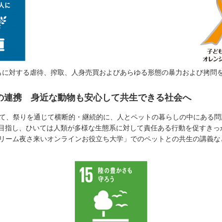
子どもに対する虐待、搾取、人身売買およびあらゆる形態の暴力および拷問
の連携 身近な動物も安心して共生できる社会へ
して、祭りを通じて横断的・継続的に、人とペットの暮らしの中にある
目指し、ひいては人類が多様な生態系に対して責任ある行動を促すきっ
「ドリーム夜さ来いオンラインお役立ち大学」でのペットとの共生の講義