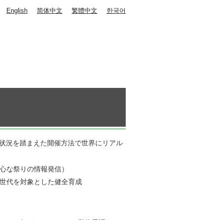
English
简体中文
繁體中文
한국어
の状況を踏まえた開催方法で世界にリアル
心な祭りの情報発信）
世代を対象とした健全育成