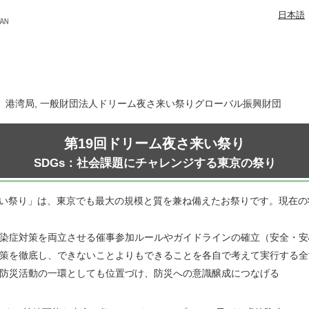
日本語
6日 港湾局, 一般財団法人ドリーム夜さ来い祭りグローバル振興財団
第19回ドリーム夜さ来い祭り
SDGs：社会課題にチャレンジする東京の祭り
来い祭り」は、東京でも最大の規模と質を兼ね備えたお祭りです。現在
染症対策を両立させる催事参加ルールやガイドラインの確立（安全・安
策を徹底し、できないことよりもできることを各自で考えて実行する全
防災活動の一環としても位置づけ、防災への意識醸成につなげる