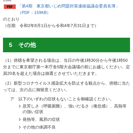
「第4期 東京都いじめ問題対策連絡協議会委員名簿」
（PDF：159KB）
のとおり
（任期 令和2年8月1日から令和4年7月31日まで）
5 その他
（1）傍聴を希望される場合は、当日の午後1時30分から午後1時50
分までに東京都庁第一本庁舎5階大会議場の前にお越しください。定
員20名を超えた場合は抽選とさせていただきます。
（2）新型コロナウイルス感染拡大を防止する観点から、傍聴に当た
っては、次の点に御留意ください。
ア 以下のいずれの症状もないことを御確認ください。
息苦しさ（呼吸困難）、強いだるさ（倦怠感）、高熱等
の強い症状
発熱等、風邪の症状
その他の体調不良