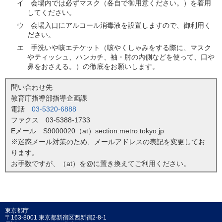
イ 会場内では必ずマスク（各自で御用意ください。）を着用
してください。
ウ 会場入口にアルコール消毒液を設置しますので、御利用く
ださい。
エ 手洗いや咳エチケット（咳やくしゃみをする際に、マスク
やティッシュ、ハンカチ、袖・肘の内側などを使って、口や
鼻をおさえる。）の徹底をお願いします。
問い合わせ先
教育庁指導部指導企画課
電話
03-5320-6888
ファクス 03-5388-1733
Eメール S9000020（at）section.metro.tokyo.jp
※迷惑メール対策のため、メールアドレスの表記を変更してお
ります。
お手数ですが、（at）を@に置き換えてご利用ください。
東京都庁
〒163-8001 東京都新宿区西新宿2-8-1