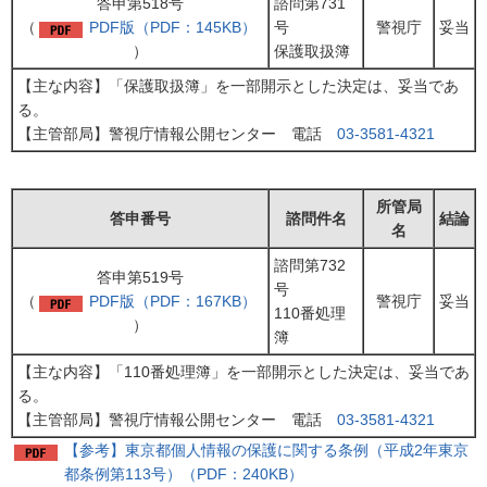
答申第518号
諮問第731
（
PDF版（PDF：145KB）
号
警視庁
妥当
）
保護取扱簿
【主な内容】「保護取扱簿」を一部開示とした決定は、妥当であ
る。
【主管部局】警視庁情報公開センター 電話
03-3581-4321
所管局
答申番号
諮問件名
結論
名
諮問第732
答申第519号
号
（
PDF版（PDF：167KB）
警視庁
妥当
110番処理
）
簿
【主な内容】「110番処理簿」を一部開示とした決定は、妥当であ
る。
【主管部局】警視庁情報公開センター 電話
03-3581-4321
【参考】東京都個人情報の保護に関する条例（平成2年東京
都条例第113号）（PDF：240KB）