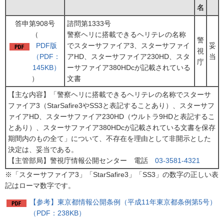
名
答申第908号
諮問第1333号
（
警察ヘリに搭載できるヘリテレの名称
警
PDF版
でスターサファイア3、スターサファイ
妥
視
（PDF：
アHD、スターサファイア230HD、スタ
当
庁
145KB）
ーサファイア380HDcが記載されている
）
文書
【主な内容】「警察ヘリに搭載できるヘリテレの名称でスターサ
ファイア3（StarSafire3やSS3と表記することあり）、スターサフ
ァイアHD、スターサファイア230HD（ウルトラ9HDと表記するこ
とあり）、スターサファイア380HDcが記載されている文書を保存
期間内のもの全て」について、不存在を理由として非開示とした
決定は、妥当である。
【主管部局】警視庁情報公開センター 電話
03-3581-4321
※「スターサファイア3」「StarSafire3」「SS3」の数字の正しい表
記はローマ数字です。
【参考】東京都情報公開条例（平成11年東京都条例第5号）
（PDF：238KB）