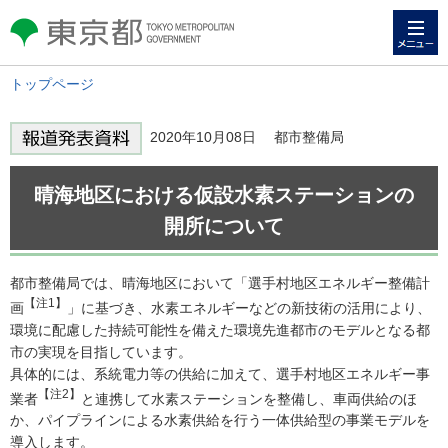
メニュー
東京都 TOKYO METROPOLITAN
GOVERNMENT
トップページ
2020年10月08日 都市整備局
晴海地区における仮設水素ステーションの
開所について
都市整備局では、晴海地区において「選手村地区エネルギー整備計
【注1】
画
」に基づき、水素エネルギーなどの新技術の活用により、
環境に配慮した持続可能性を備えた環境先進都市のモデルとなる都
市の実現を目指しています。
具体的には、系統電力等の供給に加えて、選手村地区エネルギー事
【注2】
業者
と連携して水素ステーションを整備し、車両供給のほ
か、パイプラインによる水素供給を行う一体供給型の事業モデルを
導入します。