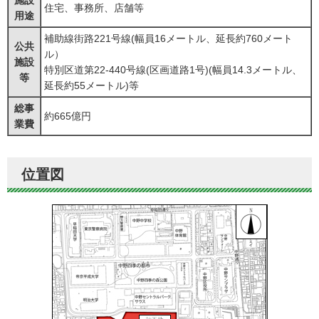
施設
住宅、事務所、店舗等
用途
補助線街路221号線(幅員16メートル、延長約760メート
公共
ル）
施設
特別区道第22-440号線(区画道路1号)(幅員14.3メートル、
等
延長約55メートル)等
総事
約665億円
業費
位置図