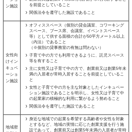
を前提としていること
ン施設
関係法令を遵守した施設であること
オフィススペース（個別の貸会議室、コワーキング
スペース、ブース席、会議室、イベントスペース
等）として供する面積の合計が50平方メートル以上
（内法）であること
（※個別の貸事務室の有無は問わない）
女性向
子育て中の方でも利用できるように、託児スペース
等を有すること
けイン
キュベ
主に女性又は子育て中の方で、創業前又は創業5年未
満の入居者が常時入居することを前提としているこ
ーショ
と
ン施設
女性と子育て中の方を主な対象としたインキュベー
ション施設であることを明示し、女性又は子育て中
の起業家の積極的な利用に繋がるよう努めること
関係法令を遵守した施設であること
身近な地域での起業を希望する高齢者や女性を対象
とするなど、地域の実情に応じた創業支援を行う施
地域密
設であって、創業前又は創業5年未満の入居者が常時