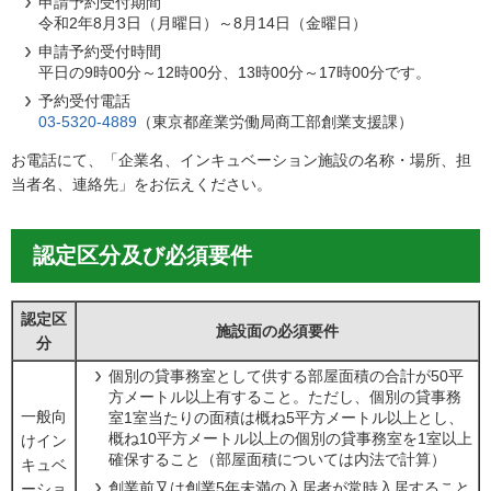
申請予約受付期間
令和2年8月3日（月曜日）～8月14日（金曜日）
申請予約受付時間
平日の9時00分～12時00分、13時00分～17時00分です。
予約受付電話
03-5320-4889
（東京都産業労働局商工部創業支援課）
お電話にて、「企業名、インキュベーション施設の名称・場所、担
当者名、連絡先」をお伝えください。
認定区分及び必須要件
認定区
施設面の必須要件
分
個別の貸事務室として供する部屋面積の合計が50平
方メートル以上有すること。ただし、個別の貸事務
一般向
室1室当たりの面積は概ね5平方メートル以上とし、
概ね10平方メートル以上の個別の貸事務室を1室以上
けイン
確保すること（部屋面積については内法で計算）
キュベ
創業前又は創業5年未満の入居者が常時入居すること
ーショ