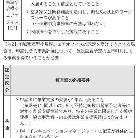
着型小
入居することを前提としていること
規模シ
空き家又は既存施設を活用し、概ね5人以上のワーク
ェアオ
スペースがあること
フィス
（※個別の貸事務室の有無は問わない）
【注2】
関係法令を遵守した施設であること
【注2】地域密着型小規模シェアオフィスの認定を受けようとする場
合は、申請に係る事業計画について、施設設置予定の区市町村によ
る推薦を得ていることが必要
認
定
運営面の必須要件
区
分
申請者に創業支援の実績が1年以上あること
（※過去1年間以上の、広く不特定多数の起業予定者等に
対する創業支援実績であり、特定の事業に限定した支援や
連携・協力事業者への支援は創業支援実績には含みませ
共
ん。）
通
IM（インキュベーションマネージャー）の配置が具体的に
計画されていること