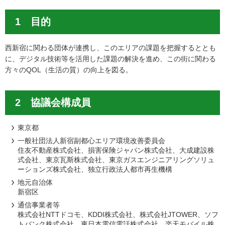
1 目的
西新宿に関わる団体が連携し、このエリアの課題を把握するととも
に、デジタル技術等を活用した課題の解決を進め、この街に関わる
方々のQOL（生活の質）の向上を図る。
2 協議会構成員
東京都
一般社団法人新宿副都心エリア環境改善委員会
住友不動産株式会社、損害保険ジャパン株式会社、大成建設株
式会社、東京瓦斯株式会社、東京ガスエンジニアリングソリュ
ーションズ株式会社、独立行政法人都市再生機構
地元自治体
新宿区
通信事業者等
株式会社NTTドコモ、KDDI株式会社、株式会社JTOWER、ソフ
トバンク株式会社、東日本電信電話株式会社、楽天モバイル株