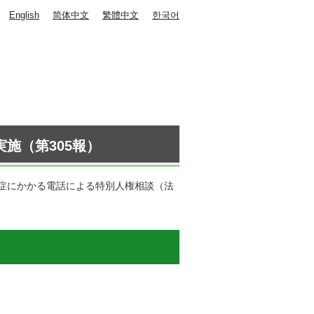
English
简体中文
繁體中文
한국어
施（第305報）
症にかかる電話による特別人権相談（法