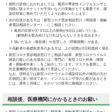
都民の皆様におかれましては、風邪や季節性インフルエンザと
同様に咳エチケットや手洗いなどの実施がとても重要です。感
染症対策に努めていただくようお願いいたします。
次の症状がある方は「新型コロナ受診相談窓口（帰国者・接触
者電話相談センター）」にご相談ください。
風邪の症状や37.5℃以上の発熱が4日以上続いている。
（解熱剤を飲み続けなければならないときを含みます）
強いだるさ（倦怠感）や息苦しさ（呼吸困難）がある。
※高齢者や基礎疾患等のある方は、上の状態が2日程度続く場合
新型コロナ受診相談窓口でご相談の結果、新型コロナウイルス
感染の疑いのある場合には、専門の「新型コロナ外来（帰国
者・接触者外来）」をご紹介しています。マスクを着用し、公
共交通機関の利用を避けて受診してください。
なお、現時点では新型コロナウイルス感染症以外の病気の方が
圧倒的に多い状況であり、インフルエンザ等の心配があるとき
には、通常と同様に、かかりつけ医等に御相談ください。
相談後、医療機関にかかるときのお願い
新型コロナ受診相談窓口（帰国者・接触者電話相談センター）