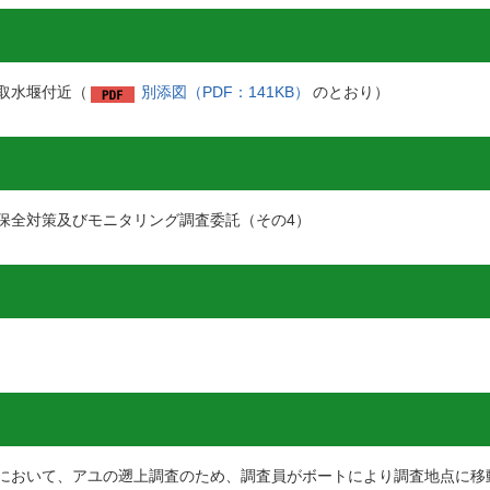
取水堰付近（
別添図（PDF：141KB）
のとおり）
保全対策及びモニタリング調査委託（その4）
において、アユの遡上調査のため、調査員がボートにより調査地点に移